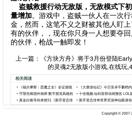
盗贼救援行动无敌版，无敌模式下初
量增加
。游戏中，盗贼一伙人在一次行
金，然而，这笔不义之财被其他人盯上
有的伙伴，，现在你只身一人想要夺回
的伙伴，枪战一触即发！
上一篇：
《方块方舟》将于3月份登陆Early A
的灵魂2无敌版小游戏,在线玩,4
相关阅读
《福尔摩斯：恶魔之女》全证据线
《大唐游仙记》今日安卓不删档
索收集图文攻略
守望先锋国外画师 数字朋克风格的
测 特色解析
十佳视频:仙剑首部动画预告 LOL
别味英雄
真金白银等你来抢51《新开变态传
CG高度虐狗
新开变态传奇世界页游神仙眼身
奇世界页游》摸金战场玩法介绍
介绍
Copyright © 