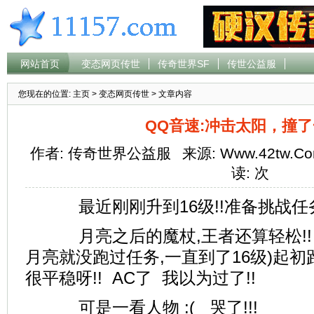
网站首页
变态网页传世
传奇世界SF
传世公益服
您现在的位置:
主页
>
变态网页传世
> 文章内容
QQ音速:冲击太阳，撞
作者: 传奇世界公益服
来源: Www.42tw.C
读:
次
最近刚刚升到16级!!准备挑战任
月亮之后的魔杖,王者还算轻松!! 只
月亮就没跑过任务,一直到了16级)起
很平稳呀!! AC了 我以为过了!!
可是一看人物 :( 哭了!!!