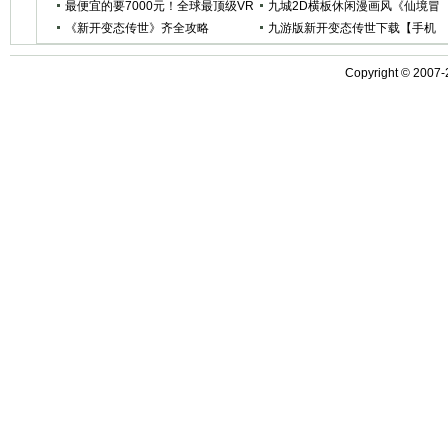
时 有一封信等你来回
最便宜的要7000元！全球最顶级VR
九城2D横板休闲漫画风《仙境冒
电脑盘点
《新开变态传世》齐全攻略
险》试玩体验
九游版新开变态传世下载【手机
版】
Copyright © 