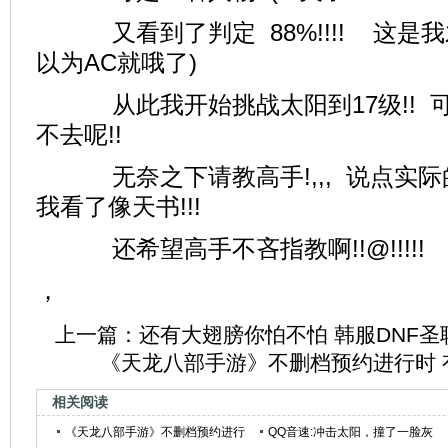
又看到了判定 88%!!!! 这是我才
以为AC就哦了)
从此我开始挑战太阳到17级!! 
不去呢!!
无奈之下请教高手!,,, 说点实际的
我看了像天书!!!
还希望高手不吝指教啊!!@!!!!!
，
上一篇：
还有大翅膀你怕不怕 韩服DNF
《天龙八部手游》不删档预约进行时 
相关阅读
《天龙八部手游》不删档预约进行
QQ音速:冲击太阳，撞了一脸灰