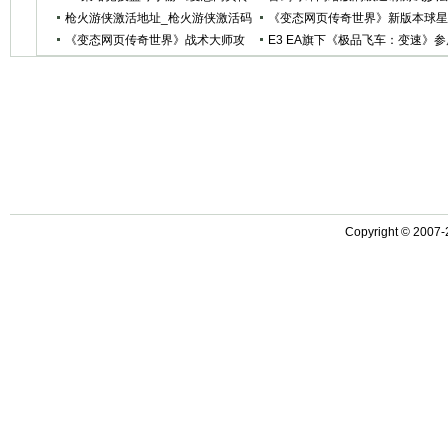
奇世界》9月15日全面公测
枪火游侠激活地址_枪火游侠激活码
门派记录
《变态网页传奇世界》新版本球
激活下载
《变态网页传奇世界》战术大师攻
养成攻略
E3 EA旗下《极品飞车：变速》参
略·进攻篇
欣赏(图)
Copyright © 