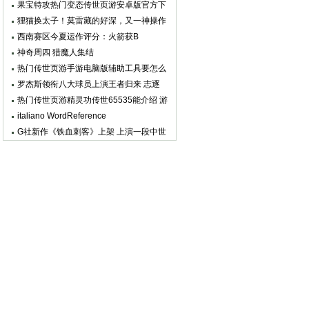
日启动
果宝特攻热门变态传世页游安卓版官方下
载
狸猫换太子！莫雷藏的好深，又一神操作
达成，乔丹助攻火箭总冠军
西南赛区今夏运作评分：火箭获B
神奇周四 猎魔人集结
热门传世页游手游电脑版辅助工具要怎么
使用呢
罗杰斯领衔八大球员上演王者归来 志逐
超级碗
热门传世页游精灵功传世65535能介绍 游
戏的精灵功能怎么玩
italiano WordReference
G社新作《铁血刺客》上架 上演一段中世
纪传奇