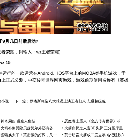
于9月几日前后启动?
是王者荣耀，则输入：wz王者荣耀)
wz 15
行的一款运营在Android、IOS平台上的MOBA类手机游戏，于
S平台上正式公测，
中变传奇世界网页游戏
，游戏前期使用名称有《英雄
度小说
下一篇：
罗杰斯领衔八大球员上演王者归来 志逐超级碗
神奇周四 猎魔人集结
恶魔卷土重来《变态传奇世界》菲
火箭补侧翼除贝兹莫尔外还有备
律宾iOS商店上线
火箭白扔之人变3D头牌 三分压库里
选？昔日詹皇护卫成莫雷新目标
狸猫换太子！莫雷藏的好深，又一
打出八千万身价
莫雷明言火箭或二度交易 名记建议3