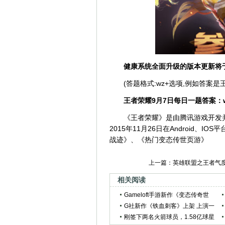
健康系统全面升级的版本更新将
(答题格式:wz+选项,例如答案
王者荣耀9月7日每日一题答案：
《王者荣耀》是由腾讯游戏开发并运
2015年11月26日在Android、IO
战迹》、《热门变态传世页游》
上一篇：
英雄联盟之王者气
相关阅读
Gameloft手游新作《变态传奇世
界》公布
G社新作《铁血刺客》上架 上演一
段中世纪传奇
刚签下两名火箭球员，1.58亿球星