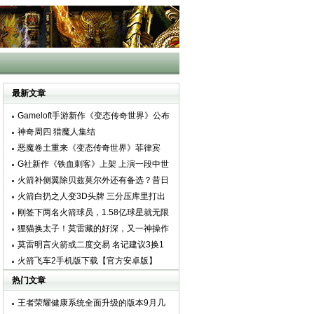
最新文章
Gameloft手游新作《变态传奇世界》公布
神奇周四 猎魔人集结
恶魔卷土重来《变态传奇世界》菲律宾
iOS商店上线
G社新作《铁血刺客》上架 上演一段中世
纪传奇
火箭补侧翼除贝兹莫尔外还有备选？昔日
詹皇护卫成莫雷新目标
火箭白扔之人变3D头牌 三分压库里打出
八千万身价
刚签下两名火箭球员，1.58亿球星就无限
期休战，冲击季后赛无望了
狸猫换太子！莫雷藏的好深，又一神操作
达成，乔丹助攻火箭总冠军
莫雷明言火箭或二度交易 名记建议3换1
迎黄蜂侧翼
火箭飞车2手机版下载【官方安卓版】
热门文章
王者荣耀健康系统全面升级的版本9月几