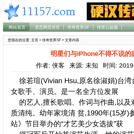
网站首页
变态网页传世
传奇世界SF
传世公益服
您现在的位置:
主页
>
传奇世界SF
> 文章内容
明星们与iPhone不得不说
作者: 侠客
来源: 未知
时间: 2019
徐若瑄(Vivian Hsu,原名徐淑娟)
女歌手、演员。是一名全方位发展
的艺人,擅长歌唱、作词与作曲,以
质清纯。幼年家境清 贫,1990年(15岁
站》节目举办的“才艺美少女选拔”获