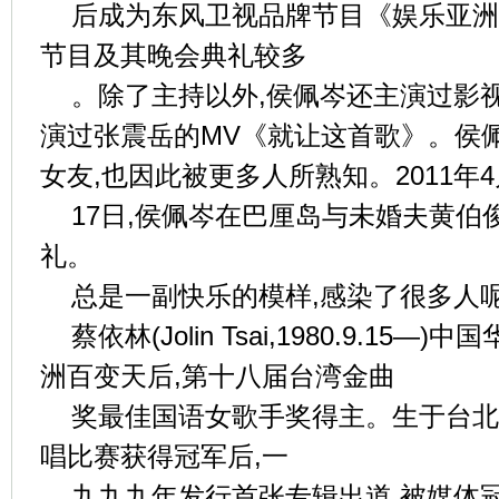
后成为东风卫视品牌节目《娱乐亚洲
节目及其晚会典礼较多
。除了主持以外,侯佩岑还主演过影
演过张震岳的MV《就让这首歌》。侯
女友,也因此被更多人所熟知。2011年4
17日,侯佩岑在巴厘岛与未婚夫黄伯俊(K
礼。
总是一副快乐的模样,感染了很多人呢
蔡依林(Jolin Tsai,1980.9.1
洲百变天后,第十八届台湾金曲
奖最佳国语女歌手奖得主。生于台北
唱比赛获得冠军后,一
九九九年发行首张专辑出道,被媒体冠