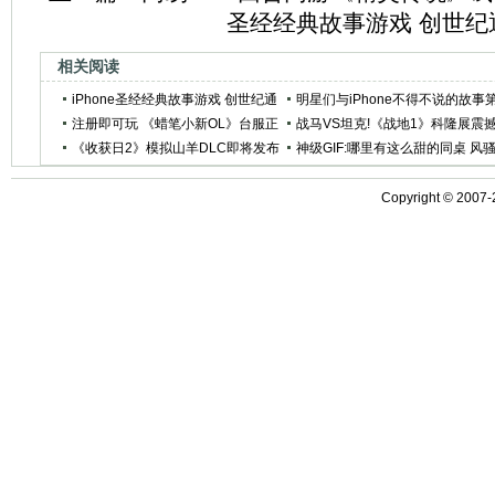
圣经经典故事游戏 创世纪
相关阅读
iPhone圣经经典故事游戏 创世纪通
明星们与iPhone不得不说的故事
天塔
注册即可玩 《蜡笔小新OL》台服正
二季
战马VS坦克!《战地1》科隆展震
式公测
《收获日2》模拟山羊DLC即将发布
宣传片曝光
神级GIF:哪里有这么甜的同桌 风
魔性山羊戏耍劫匪
的单杠训练
Copyright © 