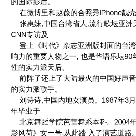
的国际影后。
在微博里和赵薇的合照秀iPhone靓
张惠妹,中国台湾省人,流行歌坛亚
CNN专访及
登上《时代》杂志亚洲版封面的台湾
响力的重要人物之一, 也是华语乐坛9
性的实力派天后。
前阵子还上了大陆最火的中国好声音
的实力派歌手。
刘诗诗,中国内地女演员。1987年3月1
年毕业于
北京舞蹈学院芭蕾舞系本科。2004
影风荷》女一号,从此踏 入了演艺道路。