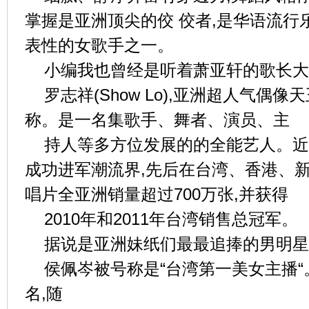
掌握是亚洲顶尖的佼 佼者,是华语流行
表性的女歌手之一。
小编我也曾经是听着萧亚轩的歌长大
罗志祥(Show Lo),亚洲超人气偶
称。是一名集歌手、舞者、演员、主
持人等多方位发展的的全能艺人。近年自
成功进军潮流界,先后在台湾、香港、
唱片全亚洲销量超过700万张,并获得
2010年和2011年台湾销售总冠军。
据说是亚洲妹纸们最最追捧的男明星,
侯佩岑被号称是“台湾第一美女主播
名,随