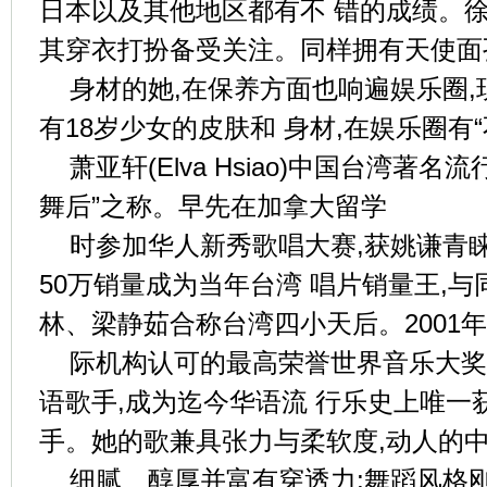
日本以及其他地区都有不 错的成绩。徐
其穿衣打扮备受关注。同样拥有天使面
身材的她,在保养方面也响遍娱乐圈,
有18岁少女的皮肤和 身材,在娱乐圈有
萧亚轩(Elva Hsiao)中国台湾著
舞后”之称。早先在加拿大留学
时参加华人新秀歌唱大赛,获姚谦青睐
50万销量成为当年台湾 唱片销量王,
林、梁静茹合称台湾四小天后。2001
际机构认可的最高荣誉世界音乐大奖
语歌手,成为迄今华语流 行乐史上唯一
手。她的歌兼具张力与柔软度,动人的中
细腻、醇厚并富有穿透力;舞蹈风格