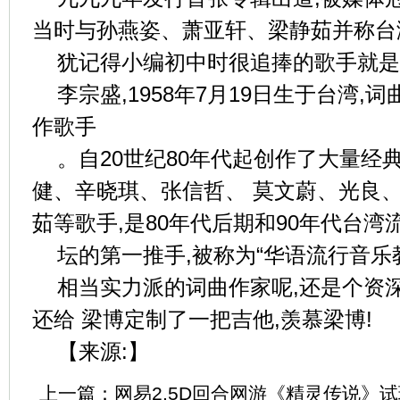
当时与孙燕姿、萧亚轩、梁静茹并称台
犹记得小编初中时很追捧的歌手就是
李宗盛,1958年7月19日生于台湾,
作歌手
。自20世纪80年代起创作了大量经
健、辛晓琪、张信哲、 莫文蔚、光良
茹等歌手,是80年代后期和90年代台湾
坛的第一推手,被称为“华语流行音乐教
相当实力派的词曲作家呢,还是个资
还给 梁博定制了一把吉他,羡慕梁博!
【来源:】
上一篇：
网易2.5D回合网游《精灵传说》