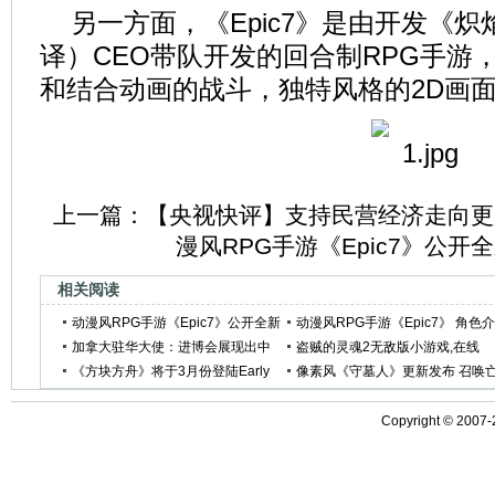
另一方面，《Epic7》是由开发《
译）CEO带队开发的回合制RPG手游
和结合动画的战斗，独特风格的2D画
上一篇：
【央视快评】支持民营经济走向更
漫风RPG手游《Epic7》公开
相关阅读
动漫风RPG手游《Epic7》公开全新
动漫风RPG手游《Epic7》 角色
广告视频
加拿大驻华大使：进博会展现出中
绍视频公开
盗贼的灵魂2无敌版小游戏,在线
国的开放姿态
《方块方舟》将于3月份登陆Early
玩,4399小游戏
像素风《守墓人》更新发布 召唤
Access
灵大军更多劳动力!
Copyright © 